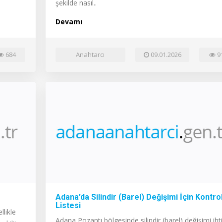
şekilde nasıl..
Devamı
684
Anahtarcı
09.01.2026
9
Adana’da Silindir (Barel) Değişimi İçin Kontro
Listesi
llikle
Adana Pozantı bölgesinde silindir (barel) değişimi iht