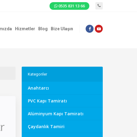
0535 831 13 66
mızda
Hizmetler
Blog
Bize Ulaşın
Kategoriler
Anahtarcı
PVC Kapı Tamiratı
Alüminyum Kapı Tamiratı
Çaydanlık Tamiri