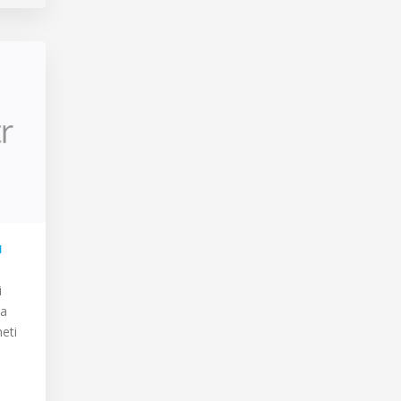
ı
i
ya
eti