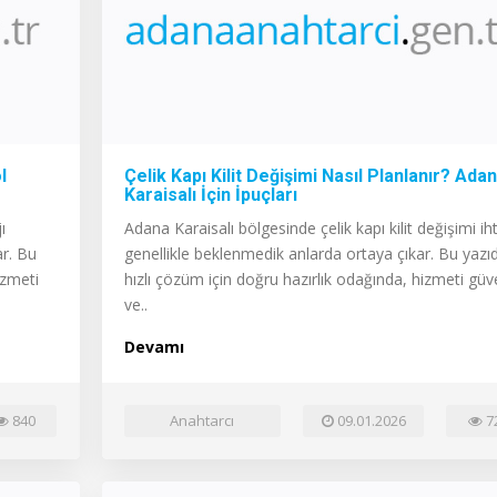
l
Çelik Kapı Kilit Değişimi Nasıl Planlanır? Ada
Karaisalı İçin İpuçları
ı
Adana Karaisalı bölgesinde çelik kapı kilit değişimi iht
ar. Bu
genellikle beklenmedik anlarda ortaya çıkar. Bu yazı
izmeti
hızlı çözüm için doğru hazırlık odağında, hizmeti güve
ve..
Devamı
840
Anahtarcı
09.01.2026
7