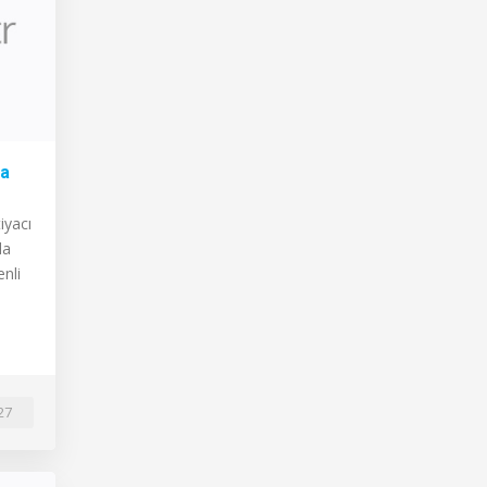
na
iyacı
da
nli
27