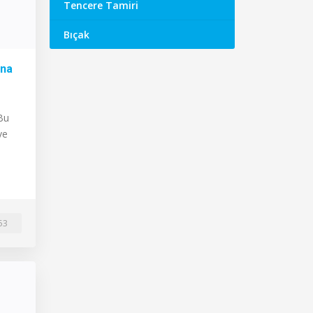
Tencere Tamiri
Bıçak
ana
 Bu
ve
53