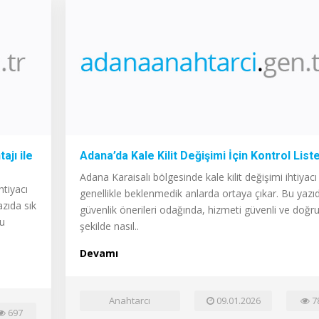
ajı ile
Adana’da Kale Kilit Değişimi İçin Kontrol List
Adana Karaisalı bölgesinde kale kilit değişimi ihtiyacı
htiyacı
genellikle beklenmedik anlarda ortaya çıkar. Bu yazı
azıda sık
güvenlik önerileri odağında, hizmeti güvenli ve doğr
ru
şekilde nasıl..
Devamı
Anahtarcı
09.01.2026
7
697