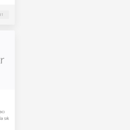
31
acı
a sık