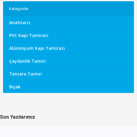
Kategoriler
Anahtarcı
PVC Kapı Tamiratı
Alüminyum Kapı Tamiratı
Çaydanlık Tamiri
Tencere Tamiri
Bıçak
Son Yazılarımız