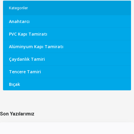
Kategoriler
Anahtarcı
PVC Kapı Tamiratı
Alüminyum Kapı Tamiratı
Çaydanlık Tamiri
Tencere Tamiri
Bıçak
Son Yazılarımız