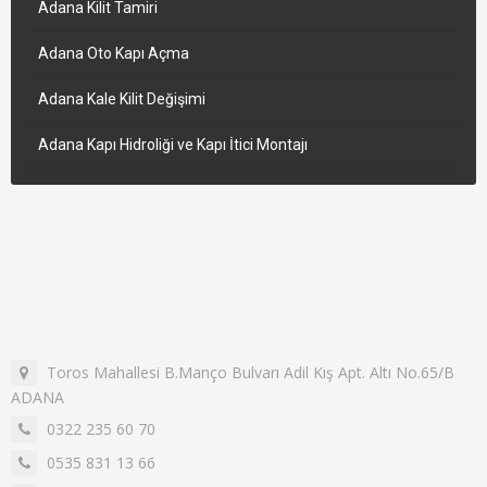
Adana Kilit Tamiri
Adana Oto Kapı Açma
Adana Kale Kilit Değişimi
Adana Kapı Hidroliği ve Kapı İtici Montajı
Toros Mahallesi B.Manço Bulvarı Adil Kış Apt. Altı No.65/B
ADANA
0322 235 60 70
0535 831 13 66